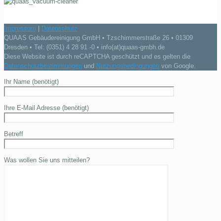
Impressum
|
Datenschutz
QUAAS Gebäudereinigung GmbH • Tzschimmerstraße 26 • 01309
Dresden • Tel: (0351) 4 28 91 -0 • info(at)quaas-gmbh.de
Diese Website ist durch reCAPTCHA geschützt und es gelten die
Datenschutzbestimmungen
und
Nutzungsbedingungen
von Google.
Ihr Name (benötigt)
Ihre E-Mail Adresse (benötigt)
Betreff
Was wollen Sie uns mitteilen?